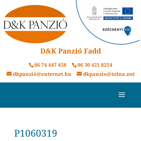
D&K Panzió Fadd
06 74 447 458
06 30 421 8254
dkpanzió@enternet.hu
dkpanzio@tolna.net
P1060319