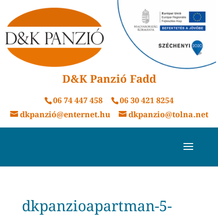
D&K Panzió Fadd
06 74 447 458
06 30 421 8254
dkpanzió@enternet.hu
dkpanzio@tolna.net
dkpanzioapartman-5-