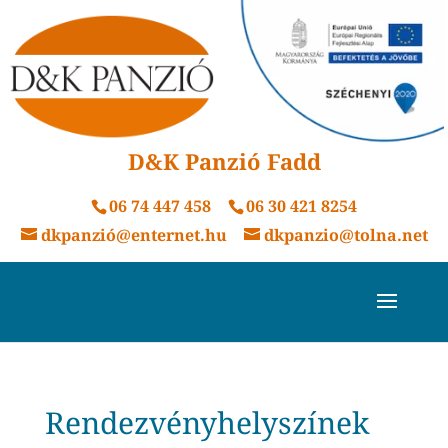
D&K Panzió Fadd
06 74 447 458
06 30 421 8254
dkpanzió@enternet.hu
dkpanzio@tolna.net
Rendezvényhelyszínek