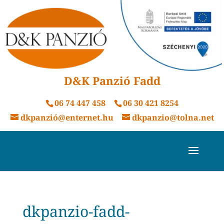
D&K Panzió Fadd
06 74 447 458
06 30 421 8254
dkpanzió@enternet.hu
dkpanzio@tolna.net
dkpanzio-fadd-