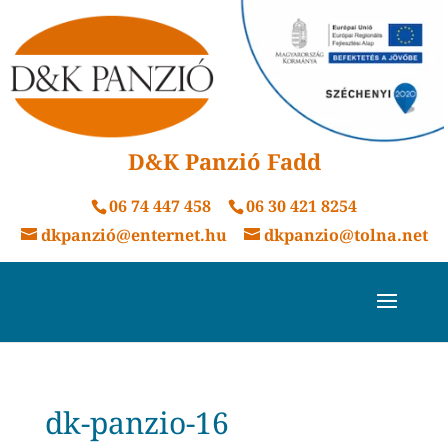
D&K Panzió Fadd
06 74 447 458
06 30 421 8254
dkpanzió@enternet.hu
dkpanzio@tolna.net
dk-panzio-16