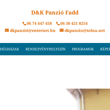
D&K Panzió Fadd
06 74 447 458
06 30 421 8254
dkpanzió@enternet.hu
dkpanzio@tolna.net
DÉGHÁZAK
RENDEZVÉNYHELYSZÍN
PROGRAMOK
KÉPE